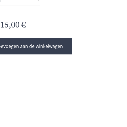
n
f
15,00
€
oevoegen aan de winkelwagen