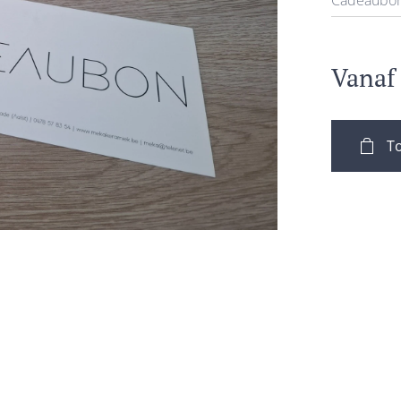
Cadeaubo
Vana
T