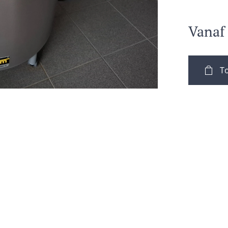
Vana
T