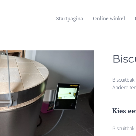
Startpagina
Online winkel
Bisc
Biscuitbak
Andere te
Kies ee
Biscuitbak