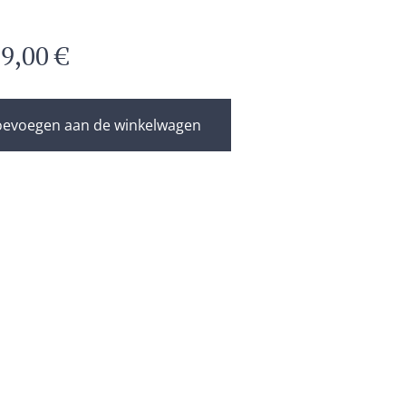
f
9,00
€
oevoegen aan de winkelwagen